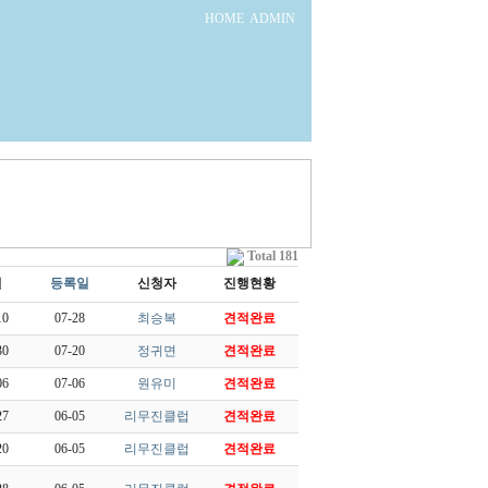
HOME
ADMIN
Total 181
일
등록일
신청자
진행현황
10
07-28
최승복
견적완료
30
07-20
정귀면
견적완료
06
07-06
원유미
견적완료
27
06-05
리무진클럽
견적완료
20
06-05
리무진클럽
견적완료