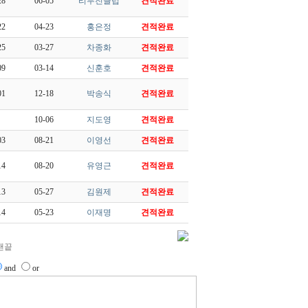
28
06-05
리무진클럽
견적완료
22
04-23
홍은정
견적완료
25
03-27
차종화
견적완료
09
03-14
신훈호
견적완료
01
12-18
박송식
견적완료
10-06
지도영
견적완료
03
08-21
이영선
견적완료
14
08-20
유영근
견적완료
13
05-27
김원제
견적완료
14
05-23
이재명
견적완료
and
or