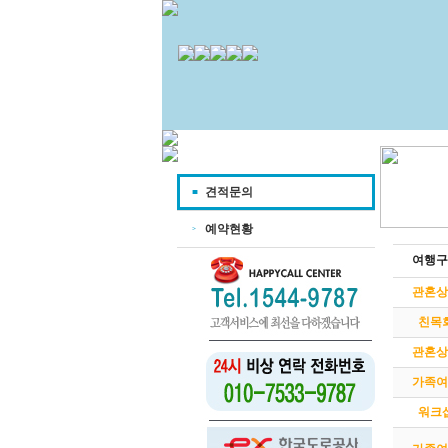
견적문의
예약현황
여행구
관혼상
친목
관혼상
가족여
워크