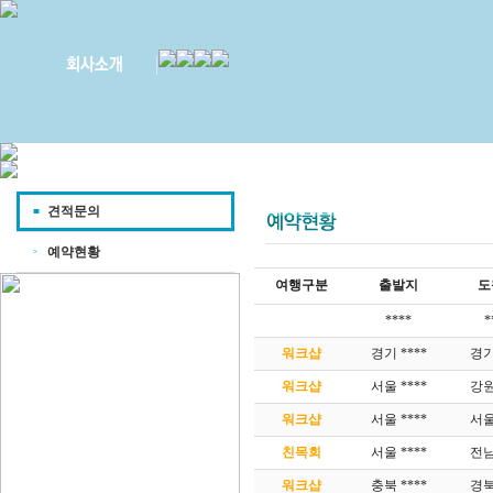
견적문의
예약현황
여행구분
출발지
도
****
*
워크샵
경기 ****
경기
워크샵
서울 ****
강원
워크샵
서울 ****
서울
친목회
서울 ****
전남
워크샵
충북 ****
경북